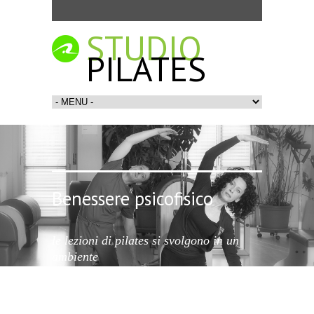
STUDIO
PILATES
Benessere psicofisico
le lezioni di pilates si svolgono in un
ambiente
rilassante ed accogliente, con attrezzi
professionali specifici