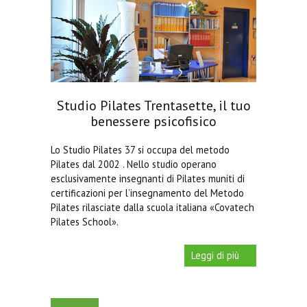
Intermedio/Avanzato
09:15 - 10:15
Over 65
10:30 - 11:30
Base
11:45 - 12:45
Intermedio/Avanzato
13:45 - 14:45
Studio Pilates Trentasette, il tuo
benessere psicofisico
Over 65
15:30 - 16:30
Base
16:45 - 17:45
Lo Studio Pilates 37 si occupa del metodo
Pilates dal 2002 . Nello studio operano
Intermedio/Avanzato
18:00 - 19:00
esclusivamente insegnanti di Pilates muniti di
certificazioni per l’insegnamento del Metodo
Base
19:15 - 20:15
Pilates rilasciate dalla scuola italiana «Covatech
Pilates School».
Base (3 allievi)
19:15 - 20:15
Base
15:00 - 16:00
Leggi di più
Base
16:45 - 17:45
Base (3 allievi)
16:45 - 17:45