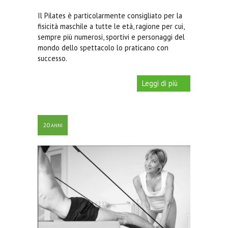
Base
11:45 - 12:45
Il Pilates è particolarmente consigliato per la
fisicità maschile a tutte le età, ragione per cui,
Intermedio/Avanzato
13:45 - 14:45
sempre più numerosi, sportivi e personaggi del
mondo dello spettacolo lo praticano con
Base
15:00 - 16:00
successo.
Base
16:45 - 17:45
Leggi di più
Intermedio/Avanzato
18:00 - 19:00
Intermedio/Avanzato
19:15 - 20:15
20
ANNI
Pilates stretch fit
15:00 - 16:00
Base
16:45 - 17:45
Intermedio/Avanzato
18:00 - 19:00
Intermedio/Avanzato
19:30 - 20:30
Intermedio/Avanzato
09:15 - 10:15
Intermedio/Avanzato
09:15 - 10:15