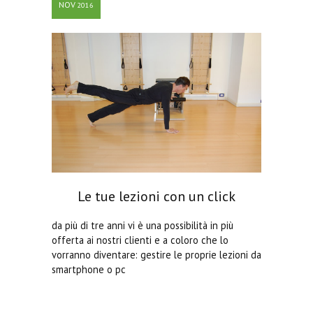
NOV
2016
Pilates stretch fit
18:00 - 19:00
Intermedio/Avanzato
19:30 - 20:30
Intermedio/Avanzato
09:15 - 10:15
Intermedio/Avanzato
09:15 - 10:15
Over 65
10:30 - 11:30
Base
11:45 - 12:45
Intermedio/Avanzato
13:45 - 14:45
Le tue lezioni con un click
Intermedio/Avanzato
15:00 - 16:00
da più di tre anni vi è una possibilità in più
Base
16:45 - 17:45
offerta ai nostri clienti e a coloro che lo
vorranno diventare: gestire le proprie lezioni da
Intermedio/Avanzato
18:00 - 19:00
smartphone o pc
Base
19:15 - 20:15