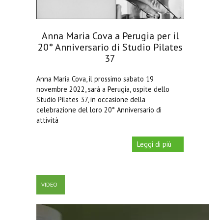
Over 65
10:30 - 11:30
Anna Maria Cova a Perugia per il
Base
11:45 - 12:45
20° Anniversario di Studio Pilates
Intermedio/Avanzato
13:45 - 14:45
37
Over 65
15:30 - 16:30
Anna Maria Cova, il prossimo sabato 19
novembre 2022, sarà a Perugia, ospite dello
Base
16:45 - 17:45
Studio Pilates 37, in occasione della
celebrazione del loro 20° Anniversario di
Intermedio/Avanzato
18:00 - 19:00
attività
Base
19:15 - 20:15
Leggi di più
Base (3 allievi)
19:15 - 20:15
Base
15:00 - 16:00
VIDEO
Base
16:45 - 17:45
Base (3 allievi)
16:45 - 17:45